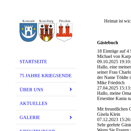
Heimat i
Gästebuch
18 Einträge auf 4 
Michael von Karp
STARTSEITE
09.10.2025
19:10
Hallo, eine meine
seiner Frau Charl
75 JAHRE KRIEGSENDE
der Name Töldte i
Mike Friedrich
27.04.2025
15:13
ÜBER UNS
Hallo, meine Oma 
Ernestine Kania n
AKTUELLES
Mit freundlichen
Gisela Klein
GALERIE
07.12.2023
15:26
Sehr geehrte Gäst
Wenn Sie Fragen 