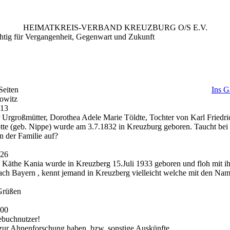
HEIMATKREIS-VERBAND KREUZBURG O/S E.V.
st wichtig für Vergangenheit, Gegenwart un
Seiten
Ins G
owitz
:13
r Urgroßmütter, Dorothea Adele Marie Töldte, Tochter von Karl Friedri
otte (geb. Nippe) wurde am 3.7.1832 in Kreuzburg geboren. Taucht be
n der Familie auf?
:26
Käthe Kania wurde in Kreuzberg 15.Juli 1933 geboren und floh mit ih
ach Bayern , kennt jemand in Kreuzberg vielleicht welche mit den Na
 Grüßen
:00
ebuchnutzer!
zur Ahnenforschung haben, bzw. sonstige Auskünfte