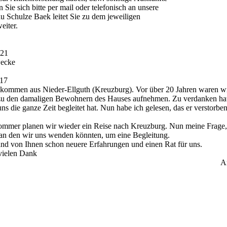
ie sich bitte per mail oder telefonisch an unsere
au Schulze Baek leitet Sie zu dem jeweiligen
eiter.
:21
wecke
:17
kommen aus Nieder-Ellguth (Kreuzburg). Vor über 20 Jahren waren wi
zu den damaligen Bewohnern des Hauses aufnehmen. Zu verdanken hat
ns die ganze Zeit begleitet hat. Nun habe ich gelesen, das er verstorben
mer planen wir wieder ein Reise nach Kreuzburg. Nun meine Frage, 
an den wir uns wenden könnten, um eine Begleitung.
mand von Ihnen schon neuere Erfahrungen und einen Rat für uns.
vielen Dank
A