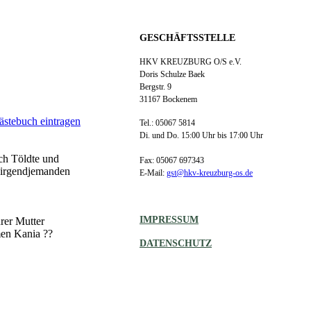
GESCHÄFTSSTELLE
d Zukunft
HKV KREUZBURG O/S e.V.
Doris Schulze Baek
Bergstr. 9
31167 Bockenem
ästebuch eintragen
Tel.: 05067 5814
Di. und Do. 15:00 Uhr bis 17:00 Uhr
ch Töldte und
Fax: 05067 697343
i irgendjemanden
E-Mail:
gst@hkv-kreuzburg-os.de
IMPRESSUM
rer Mutter
men Kania ??
DATENSCHUTZ