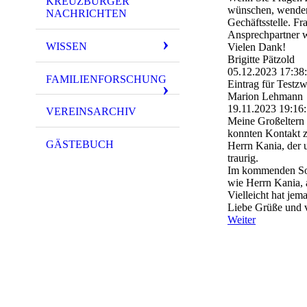
KREUZBURGER
wünschen, wenden S
NACHRICHTEN
Gechäftsstelle. Fr
Ansprechpartner w
WISSEN
Vielen Dank!
Brigitte Pätzold
05.12.2023
17:38
FAMILIENFORSCHUNG
Eintrag für Testz
Marion Lehmann
19.11.2023
19:16
VEREINSARCHIV
Meine Großeltern 
konnten Kontakt 
GÄSTEBUCH
Herrn Kania, der u
traurig.
Im kommenden Som
wie Herrn Kania, 
Vielleicht hat je
Liebe Grüße und 
Weiter